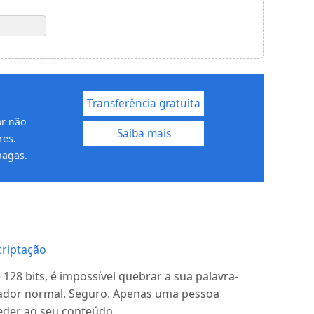
Transferência gratuita
or não
Saiba mais
res.
pagas.
criptação
128 bits, é impossível quebrar a sua palavra-
dor normal. Seguro. Apenas uma pessoa
eder ao seu conteúdo.