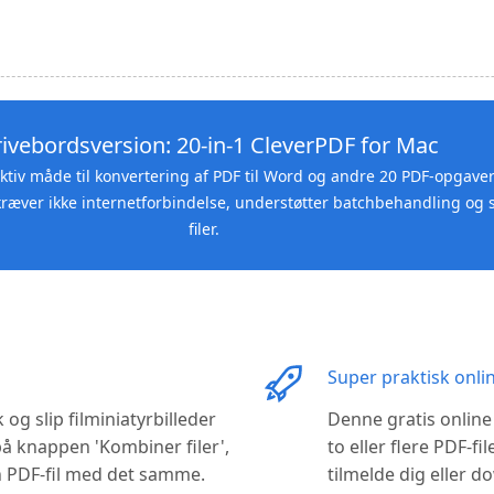
rivebordsversion: 20-in-1 CleverPDF for Mac
tiv måde til konvertering af PDF til Word og andre 20 PDF-opgaver
ræver ikke internetforbindelse, understøtter batchbehandling og 
filer.
Super praktisk onli
æk og slip filminiatyrbilleder
Denne gratis onlin
 på knappen 'Kombiner filer',
to eller flere PDF-fil
n PDF-fil med det samme.
tilmelde dig eller 