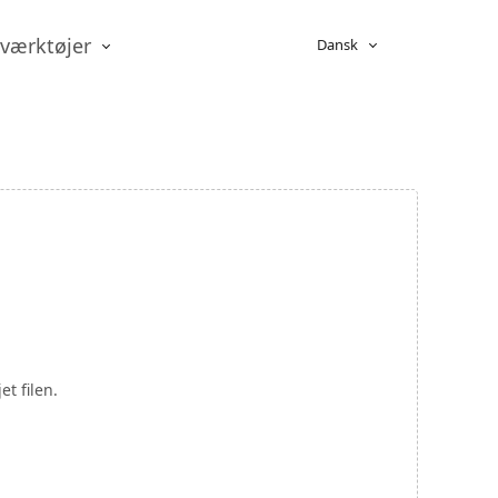
-værktøjer
Dansk
t filen.