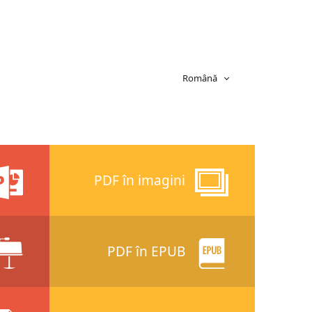
Română
PDF în imagini
PDF în EPUB