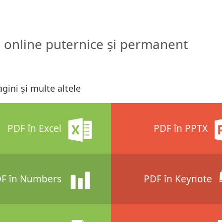
 online puternice și permanent
gini și multe altele
PDF în Excel
PDF în PPTX
F în Numbers
PDF în Keynote