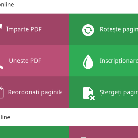
online
Împarte PDF
Rotește pagin
Uneste PDF
Inscripționar
Reordonați paginile
Ștergeți pagin
line