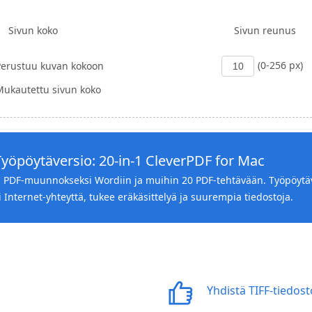
Sivun koko
Sivun reunus
(0-256 px)
Perustuu kuvan kokoon
Mukautettu sivun koko
Työpöytäversio: 20-in-1 CleverPDF for Mac
 PDF-muunnokseksi Wordiin ja muihin 20 PDF-tehtävään. Työpöytä
i Internet-yhteyttä, tukee eräkäsittelyä ja suurempia tiedostoja.
Yhdistä TIFF-tiedos