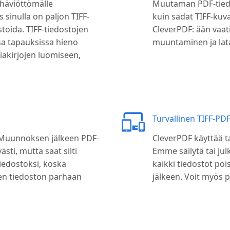
 häviöttömälle
Muutaman PDF-tiedo
s sinulla on paljon TIFF-
kuin sadat TIFF-kuv
istoida. TIFF-tiedostojen
CleverPDF: ään vaati
a tapauksissa hieno
muuntaminen ja lataa
iakirjojen luomiseen,
Turvallinen TIFF-P
. Muunnoksen jälkeen PDF-
CleverPDF käyttää ta
ti, mutta saat silti
Emme säilytä tai jul
iedostoksi, koska
kaikki tiedostot poi
sen tiedoston parhaan
jälkeen. Voit myös p