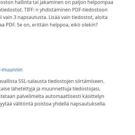
ston hallinta tai jakaminen on paljon helpompaa
atiedostot. TIFF: n yhdistäminen PDF-tiedostoon
i vain 3 napsautusta. Lisää vain tiedostot, aloita
 PDF. Se on, erittäin helppoa, eikö olekin?
DF-muunnin
vallista SSL-salausta tiedostojen siirtämiseen.
kaise lähetettyjä ja muunnettuja tiedostojasi,
stetaan palvelimelta automaattisesti käsittelyn
yytää välitöntä poistoa yhdellä napsautuksella.